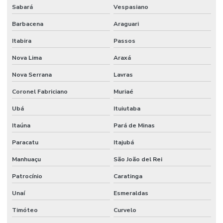
Sabará
Vespasiano
Barbacena
Araguari
Itabira
Passos
Nova Lima
Araxá
Nova Serrana
Lavras
Coronel Fabriciano
Muriaé
Ubá
Ituiutaba
Itaúna
Pará de Minas
Paracatu
Itajubá
Manhuaçu
São João del Rei
Patrocínio
Caratinga
Unaí
Esmeraldas
Timóteo
Curvelo