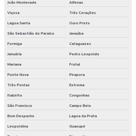
João Monlevade
Alfenas
Viçosa
Três Corações
Lagoa Santa
Ouro Preto
São Sebastião do Paraíso
Janaúba
Formiga
Cataguases
Januária
Pedro Leopoldo
Mariana
Frutal
Ponte Nova
Pirapora
Três Pontas
Extrema
Itabirito
Congonhas
São Francisco
Campo Belo
Bom Despacho
Lagoa da Prata
Leopoldina
Guaxupé