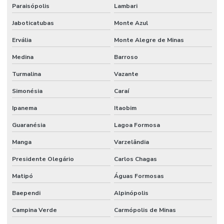
Paraisópolis
Lambari
Jaboticatubas
Monte Azul
Ervália
Monte Alegre de Minas
Medina
Barroso
Turmalina
Vazante
Simonésia
Caraí
Ipanema
Itaobim
Guaranésia
Lagoa Formosa
Manga
Varzelândia
Presidente Olegário
Carlos Chagas
Matipó
Águas Formosas
Baependi
Alpinópolis
Campina Verde
Carmópolis de Minas