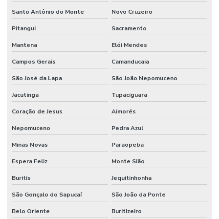
Santo Antônio do Monte
Novo Cruzeiro
Pitangui
Sacramento
Mantena
Elói Mendes
Campos Gerais
Camanducaia
São José da Lapa
São João Nepomuceno
Jacutinga
Tupaciguara
Coração de Jesus
Aimorés
Nepomuceno
Pedra Azul
Minas Novas
Paraopeba
Espera Feliz
Monte Sião
Buritis
Jequitinhonha
São Gonçalo do Sapucaí
São João da Ponte
Belo Oriente
Buritizeiro