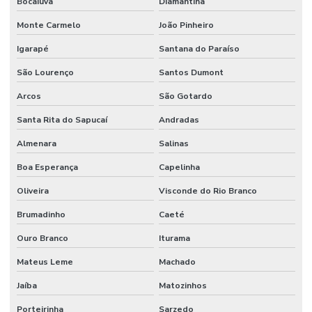
Bocaiuva
Diamantina
Monte Carmelo
João Pinheiro
Igarapé
Santana do Paraíso
São Lourenço
Santos Dumont
Arcos
São Gotardo
Santa Rita do Sapucaí
Andradas
Almenara
Salinas
Boa Esperança
Capelinha
Oliveira
Visconde do Rio Branco
Brumadinho
Caeté
Ouro Branco
Iturama
Mateus Leme
Machado
Jaíba
Matozinhos
Porteirinha
Sarzedo