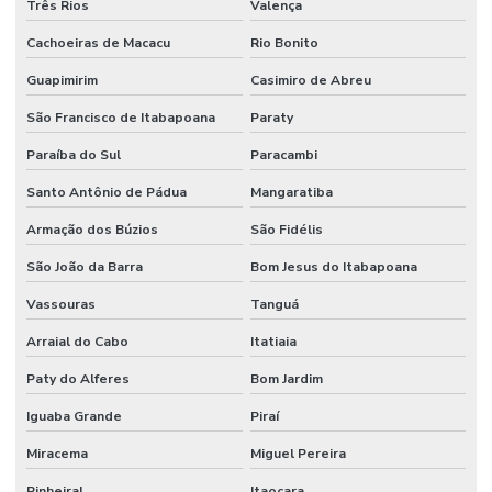
Três Rios
Valença
Cachoeiras de Macacu
Rio Bonito
Guapimirim
Casimiro de Abreu
São Francisco de Itabapoana
Paraty
Paraíba do Sul
Paracambi
Santo Antônio de Pádua
Mangaratiba
Armação dos Búzios
São Fidélis
São João da Barra
Bom Jesus do Itabapoana
Vassouras
Tanguá
Arraial do Cabo
Itatiaia
Paty do Alferes
Bom Jardim
Iguaba Grande
Piraí
Miracema
Miguel Pereira
Pinheiral
Itaocara