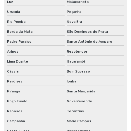
Luz
Malacacheta
Urucuia
Peçanha
Rio Pomba
Nova Era
Borda da Mata
São Domingos do Prata
Padre Paraíso
Santo Antônio do Amparo
Arinos
Resplendor
Lima Duarte
Itacarambi
Cássia
Bom Sucesso
Perdizes
Ipaba
Piranga
Santa Margarida
Poço Fundo
Nova Resende
Raposos
Tocantins
Campanha
Mário Campos
Santa Juliana
Passa Quatro