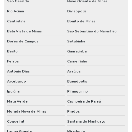
São Geraldo
Novo Oriente de Minas
Rio Acima
Divisópolis
Centralina
Bonito de Minas
Bela Vista de Minas
São Sebastião do Maranhão
Dores de Campos
Setubinha
Berilo
Guaraciaba
Ferros
Carneirinho
Antônio Dias
Araújos
Arceburgo
Buenópolis
Ipuiúna
Piranguinho
Mata Verde
Cachoeira de Pajeú
Morada Nova de Minas
Prados
Coqueiral
Santana do Manhuaçu
Lagoa Grande
Miradouro