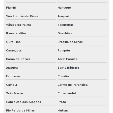
Piumhi
Nanuque
São Joaquim de Bicas
Araçuaí
Várzea da Palma
Taiobeiras
Itamarandiba
Guanhães
Ouro Fino
Brasília de Minas
Carangola
Pompéu
Barão de Cocais
Além Paraíba
Juatuba
Santa Bárbara
Espinosa
Cláudio
Cambuí
Carmo do Paranaíba
Três Marias
Coromandel
Conceição das Alagoas
Prata
Rio Pardo de Minas
Mutum