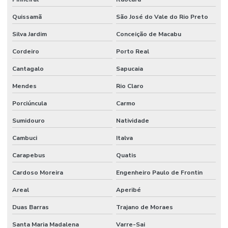
Quissamã
São José do Vale do Rio Preto
Silva Jardim
Conceição de Macabu
Cordeiro
Porto Real
Cantagalo
Sapucaia
Mendes
Rio Claro
Porciúncula
Carmo
Sumidouro
Natividade
Cambuci
Italva
Carapebus
Quatis
Cardoso Moreira
Engenheiro Paulo de Frontin
Areal
Aperibé
Duas Barras
Trajano de Moraes
Santa Maria Madalena
Varre-Sai