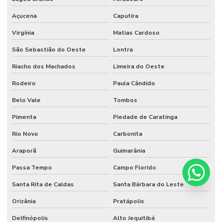
Açucena
Caputira
Virgínia
Matias Cardoso
São Sebastião do Oeste
Lontra
Riacho dos Machados
Limeira do Oeste
Rodeiro
Paula Cândido
Belo Vale
Tombos
Pimenta
Piedade de Caratinga
Rio Novo
Carbonita
Araporã
Guimarânia
Passa Tempo
Campo Florido
Santa Rita de Caldas
Santa Bárbara do Leste
Orizânia
Pratápolis
Delfinópolis
Alto Jequitibá