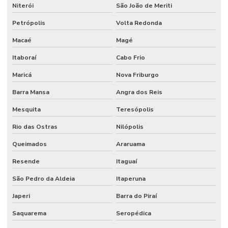
Niterói
São João de Meriti
Petrópolis
Volta Redonda
Macaé
Magé
Itaboraí
Cabo Frio
Maricá
Nova Friburgo
Barra Mansa
Angra dos Reis
Mesquita
Teresópolis
Rio das Ostras
Nilópolis
Queimados
Araruama
Resende
Itaguaí
São Pedro da Aldeia
Itaperuna
Japeri
Barra do Piraí
Saquarema
Seropédica