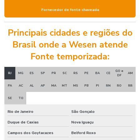
Fornecedor de fonte chaveada
Principais cidades e regiões do
Brasil onde a Wesen atende
Fonte temporizada:
GO e
RJ
MG
ES
SP
PR
SC
RS
PE
BA
CE
AM
DF
PA
AC
AL
AP
MA
MT
MS
PB
PI
RN
RO
RR
SE
TO
Rio de Janeiro
São Gonçalo
Duque de Caxias
Nova Iguaçu
Campos dos Goytacazes
Belford Roxo