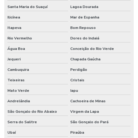
Santa Maria do Suaçuí
Lagoa Dourada
Ilicínea
Mar de Espanha
Itapeva
Bom Repouso
Rio Vermelho
Dores do Indaiá
Água Boa
Conceição do Rio Verde
Jequeri
Chapada Gaúcha
Cambuquira
Perdigão
Teixeiras
Cristais
Mato Verde
Iapu
Andrelândia
Cachoeira de Minas
São Gonçalo do Rio Abaixo
Virgem da Lapa
Serra do Salitre
São Gonçalo do Pará
Ubaí
Piraúba