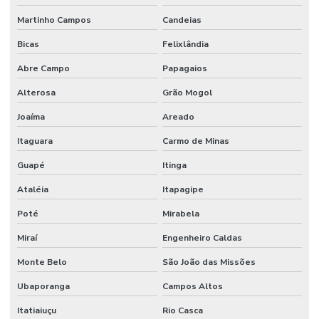
Martinho Campos
Candeias
Bicas
Felixlândia
Abre Campo
Papagaios
Alterosa
Grão Mogol
Joaíma
Areado
Itaguara
Carmo de Minas
Guapé
Itinga
Ataléia
Itapagipe
Poté
Mirabela
Miraí
Engenheiro Caldas
Monte Belo
São João das Missões
Ubaporanga
Campos Altos
Itatiaiuçu
Rio Casca