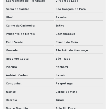
São Gonçalo do Rio Abaixo
Virgem da Lapa
Serra do Salitre
São Gonçalo do Pará
Ubaí
Piraúba
Carmo da Cachoeira
Estiva
Prudente de Morais
Caetanópolis
Cabo Verde
Campo do Meio
Gouveia
São João do Manhuaçu
Resende Costa
São Tiago
Planura
Itanhomi
Antônio Carlos
Juruaia
Congonhal
Pirapetinga
Jacinto
Carmo da Mata
Recreio
Ibiraci
Bueno Brandão
Alto Rio Doce