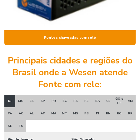
Fontes chaveadas com relé
Principais cidades e regiões do
Brasil onde a Wesen atende
Fonte com rele:
GO e
RJ
MG
ES
SP
PR
SC
RS
PE
BA
CE
AM
DF
PA
AC
AL
AP
MA
MT
MS
PB
PI
RN
RO
RR
SE
TO
Rio de Janeiro
São Gonçalo