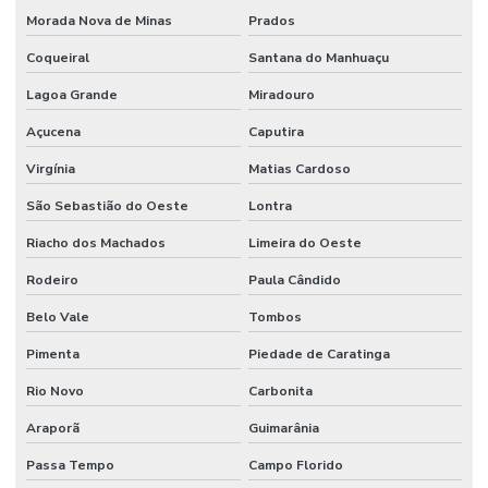
Morada Nova de Minas
Prados
Coqueiral
Santana do Manhuaçu
Lagoa Grande
Miradouro
Açucena
Caputira
Virgínia
Matias Cardoso
São Sebastião do Oeste
Lontra
Riacho dos Machados
Limeira do Oeste
Rodeiro
Paula Cândido
Belo Vale
Tombos
Pimenta
Piedade de Caratinga
Rio Novo
Carbonita
Araporã
Guimarânia
Passa Tempo
Campo Florido