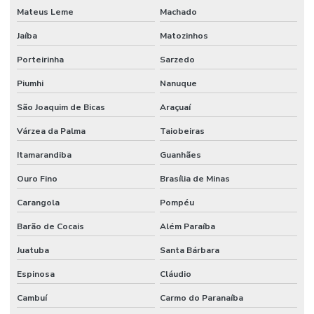
Mateus Leme
Machado
Jaíba
Matozinhos
Porteirinha
Sarzedo
Piumhi
Nanuque
São Joaquim de Bicas
Araçuaí
Várzea da Palma
Taiobeiras
Itamarandiba
Guanhães
Ouro Fino
Brasília de Minas
Carangola
Pompéu
Barão de Cocais
Além Paraíba
Juatuba
Santa Bárbara
Espinosa
Cláudio
Cambuí
Carmo do Paranaíba