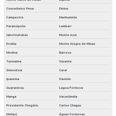
Conselheiro Pena
Divino
Campestre
Manhumirim
Paraisópolis
Lambari
Jaboticatubas
Monte Azul
Ervália
Monte Alegre de Minas
Medina
Barroso
Turmalina
Vazante
Simonésia
Caraí
Ipanema
Itaobim
Guaranésia
Lagoa Formosa
Manga
Varzelândia
Presidente Olegário
Carlos Chagas
Matipó
Águas Formosas