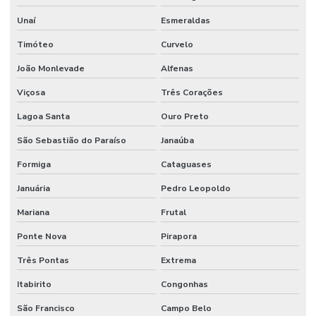
Unaí
Esmeraldas
Timóteo
Curvelo
João Monlevade
Alfenas
Viçosa
Três Corações
Lagoa Santa
Ouro Preto
São Sebastião do Paraíso
Janaúba
Formiga
Cataguases
Januária
Pedro Leopoldo
Mariana
Frutal
Ponte Nova
Pirapora
Três Pontas
Extrema
Itabirito
Congonhas
São Francisco
Campo Belo