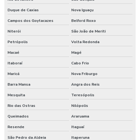
Duque de Caxias
Nova Iguaçu
Campos dos Goytacazes
Belford Roxo
Niterói
São João de Meriti
Petrópolis
Volta Redonda
Macaé
Magé
Itaboraí
Cabo Frio
Maricá
Nova Friburgo
Barra Mansa
Angra dos Reis
Mesquita
Teresópolis
Rio das Ostras
Nilópolis
Queimados
Araruama
Resende
Itaguaí
São Pedro da Aldeia
Itaperuna