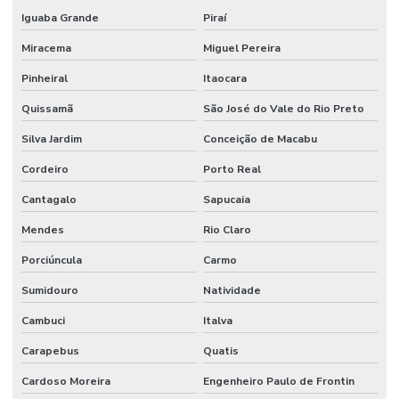
Iguaba Grande
Piraí
Miracema
Miguel Pereira
Pinheiral
Itaocara
Quissamã
São José do Vale do Rio Preto
Silva Jardim
Conceição de Macabu
Cordeiro
Porto Real
Cantagalo
Sapucaia
Mendes
Rio Claro
Porciúncula
Carmo
Sumidouro
Natividade
Cambuci
Italva
Carapebus
Quatis
Cardoso Moreira
Engenheiro Paulo de Frontin