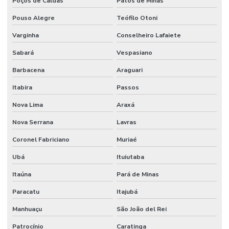
Poços de Caldas
Patos de Minas
Pouso Alegre
Teófilo Otoni
Varginha
Conselheiro Lafaiete
Sabará
Vespasiano
Barbacena
Araguari
Itabira
Passos
Nova Lima
Araxá
Nova Serrana
Lavras
Coronel Fabriciano
Muriaé
Ubá
Ituiutaba
Itaúna
Pará de Minas
Paracatu
Itajubá
Manhuaçu
São João del Rei
Patrocínio
Caratinga