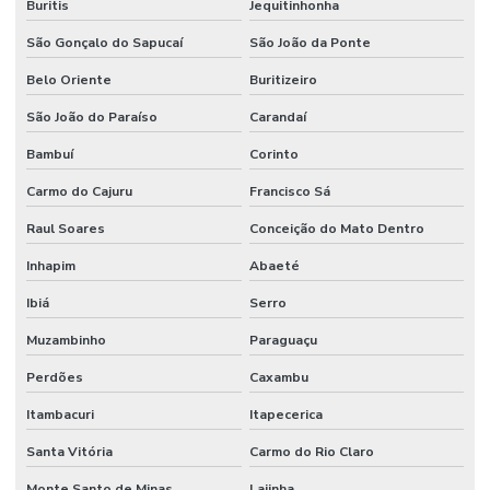
Buritis
Jequitinhonha
São Gonçalo do Sapucaí
São João da Ponte
Belo Oriente
Buritizeiro
São João do Paraíso
Carandaí
Bambuí
Corinto
Carmo do Cajuru
Francisco Sá
Raul Soares
Conceição do Mato Dentro
Inhapim
Abaeté
Ibiá
Serro
Muzambinho
Paraguaçu
Perdões
Caxambu
Itambacuri
Itapecerica
Santa Vitória
Carmo do Rio Claro
Monte Santo de Minas
Lajinha