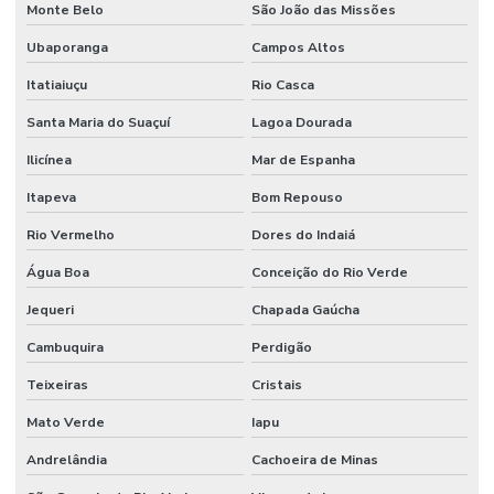
Monte Belo
São João das Missões
Ubaporanga
Campos Altos
Itatiaiuçu
Rio Casca
Santa Maria do Suaçuí
Lagoa Dourada
Ilicínea
Mar de Espanha
Itapeva
Bom Repouso
Rio Vermelho
Dores do Indaiá
Água Boa
Conceição do Rio Verde
Jequeri
Chapada Gaúcha
Cambuquira
Perdigão
Teixeiras
Cristais
Mato Verde
Iapu
Andrelândia
Cachoeira de Minas