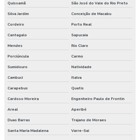
Quissamã
São José do Vale do Rio Preto
Silva Jardim
Conceição de Macabu
Cordeiro
Porto Real
Cantagalo
Sapucaia
Mendes
Rio Claro
Porciúncula
Carmo
Sumidouro
Natividade
Cambuci
Italva
Carapebus
Quatis
Cardoso Moreira
Engenheiro Paulo de Frontin
Areal
Aperibé
Duas Barras
Trajano de Moraes
Santa Maria Madalena
Varre-Sai