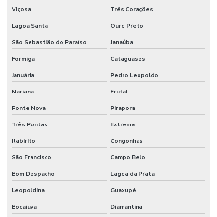
Viçosa
Três Corações
Lagoa Santa
Ouro Preto
São Sebastião do Paraíso
Janaúba
Formiga
Cataguases
Januária
Pedro Leopoldo
Mariana
Frutal
Ponte Nova
Pirapora
Três Pontas
Extrema
Itabirito
Congonhas
São Francisco
Campo Belo
Bom Despacho
Lagoa da Prata
Leopoldina
Guaxupé
Bocaiuva
Diamantina