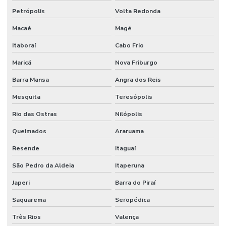
Petrópolis
Volta Redonda
Macaé
Magé
Itaboraí
Cabo Frio
Maricá
Nova Friburgo
Barra Mansa
Angra dos Reis
Mesquita
Teresópolis
Rio das Ostras
Nilópolis
Queimados
Araruama
Resende
Itaguaí
São Pedro da Aldeia
Itaperuna
Japeri
Barra do Piraí
Saquarema
Seropédica
Três Rios
Valença