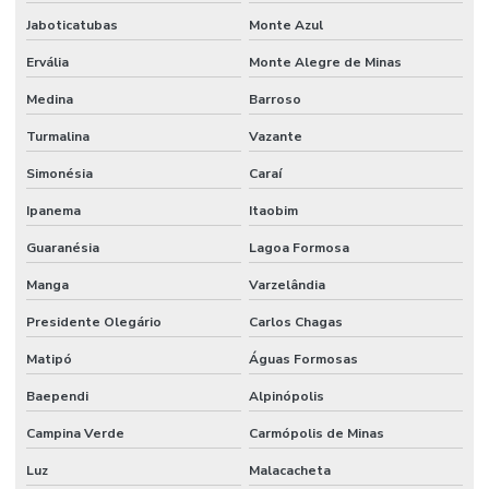
Jaboticatubas
Monte Azul
Ervália
Monte Alegre de Minas
Medina
Barroso
Turmalina
Vazante
Simonésia
Caraí
Ipanema
Itaobim
Guaranésia
Lagoa Formosa
Manga
Varzelândia
Presidente Olegário
Carlos Chagas
Matipó
Águas Formosas
Baependi
Alpinópolis
Campina Verde
Carmópolis de Minas
Luz
Malacacheta