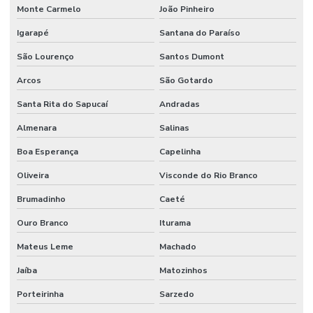
Monte Carmelo
João Pinheiro
Igarapé
Santana do Paraíso
São Lourenço
Santos Dumont
Arcos
São Gotardo
Santa Rita do Sapucaí
Andradas
Almenara
Salinas
Boa Esperança
Capelinha
Oliveira
Visconde do Rio Branco
Brumadinho
Caeté
Ouro Branco
Iturama
Mateus Leme
Machado
Jaíba
Matozinhos
Porteirinha
Sarzedo