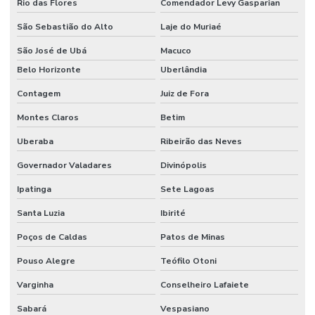
Rio das Flores
Comendador Levy Gasparian
São Sebastião do Alto
Laje do Muriaé
São José de Ubá
Macuco
Belo Horizonte
Uberlândia
Contagem
Juiz de Fora
Montes Claros
Betim
Uberaba
Ribeirão das Neves
Governador Valadares
Divinópolis
Ipatinga
Sete Lagoas
Santa Luzia
Ibirité
Poços de Caldas
Patos de Minas
Pouso Alegre
Teófilo Otoni
Varginha
Conselheiro Lafaiete
Sabará
Vespasiano