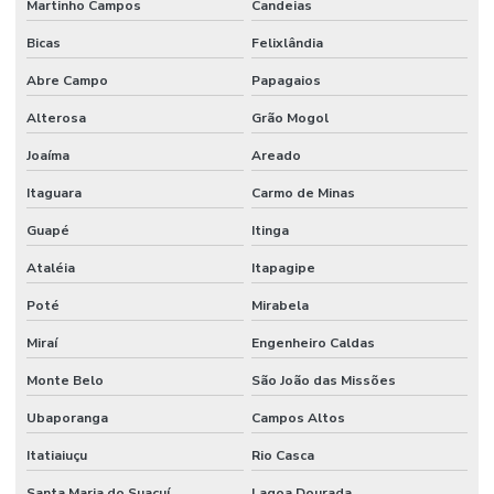
Martinho Campos
Candeias
Bicas
Felixlândia
Abre Campo
Papagaios
Alterosa
Grão Mogol
Joaíma
Areado
Itaguara
Carmo de Minas
Guapé
Itinga
Ataléia
Itapagipe
Poté
Mirabela
Miraí
Engenheiro Caldas
Monte Belo
São João das Missões
Ubaporanga
Campos Altos
Itatiaiuçu
Rio Casca
Santa Maria do Suaçuí
Lagoa Dourada