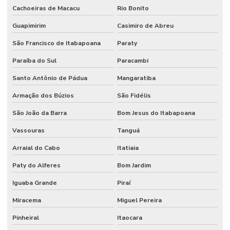
Cachoeiras de Macacu
Rio Bonito
Guapimirim
Casimiro de Abreu
São Francisco de Itabapoana
Paraty
Paraíba do Sul
Paracambi
Santo Antônio de Pádua
Mangaratiba
Armação dos Búzios
São Fidélis
São João da Barra
Bom Jesus do Itabapoana
Vassouras
Tanguá
Arraial do Cabo
Itatiaia
Paty do Alferes
Bom Jardim
Iguaba Grande
Piraí
Miracema
Miguel Pereira
Pinheiral
Itaocara