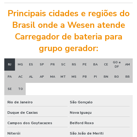
Principais cidades e regiões do
Brasil onde a Wesen atende
Carregador de bateria para
grupo gerador:
GO e
RJ
MG
ES
SP
PR
SC
RS
PE
BA
CE
AM
DF
PA
AC
AL
AP
MA
MT
MS
PB
PI
RN
RO
RR
SE
TO
Rio de Janeiro
São Gonçalo
Duque de Caxias
Nova Iguaçu
Campos dos Goytacazes
Belford Roxo
Niterói
São João de Meriti