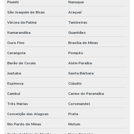
Piumhi
Nanuque
São Joaquim de Bicas
Araçuaí
Várzea da Palma
Taiobeiras
Itamarandiba
Guanhães
Ouro Fino
Brasília de Minas
Carangola
Pompéu
Barão de Cocais
Além Paraíba
Juatuba
Santa Bárbara
Espinosa
Cláudio
Cambuí
Carmo do Paranaíba
Três Marias
Coromandel
Conceição das Alagoas
Prata
Rio Pardo de Minas
Mutum