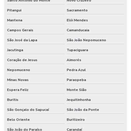
Santo Antônio do Monte
Novo Cruzeiro
Pitangui
Sacramento
Mantena
Elói Mendes
Campos Gerais
Camanducaia
São José da Lapa
São João Nepomuceno
Jacutinga
Tupaciguara
Coração de Jesus
Aimorés
Nepomuceno
Pedra Azul
Minas Novas
Paraopeba
Espera Feliz
Monte Sião
Buritis
Jequitinhonha
São Gonçalo do Sapucaí
São João da Ponte
Belo Oriente
Buritizeiro
São João do Paraíso
Carandaí