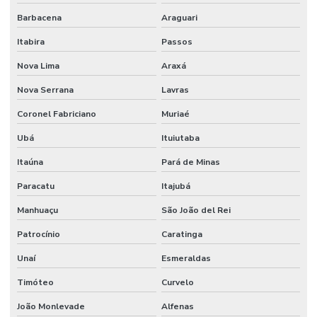
Barbacena
Araguari
Itabira
Passos
Nova Lima
Araxá
Nova Serrana
Lavras
Coronel Fabriciano
Muriaé
Ubá
Ituiutaba
Itaúna
Pará de Minas
Paracatu
Itajubá
Manhuaçu
São João del Rei
Patrocínio
Caratinga
Unaí
Esmeraldas
Timóteo
Curvelo
João Monlevade
Alfenas