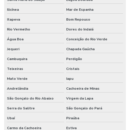
Ilicínea
Mar de Espanha
Itapeva
Bom Repouso
Rio Vermelho
Dores do Indaiá
Água Boa
Conceição do Rio Verde
Jequeri
Chapada Gaúcha
Cambuquira
Perdigão
Teixeiras
Cristais
Mato Verde
Iapu
Andrelândia
Cachoeira de Minas
São Gonçalo do Rio Abaixo
Virgem da Lapa
Serra do Salitre
São Gonçalo do Pará
Ubaí
Piraúba
Carmo da Cachoeira
Estiva