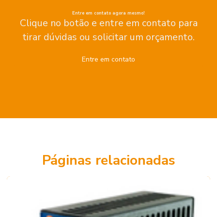
Entre em contato agora mesmo!
Clique no botão e entre em contato para
tirar dúvidas ou solicitar um orçamento.
Entre em contato
Páginas relacionadas